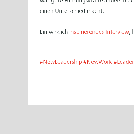
was gute Führungskräfte anders mach
einen Unterschied macht.
Ein wirklich
inspirierendes Interview
, 
#NewLeadership
#NewWork
#Leader