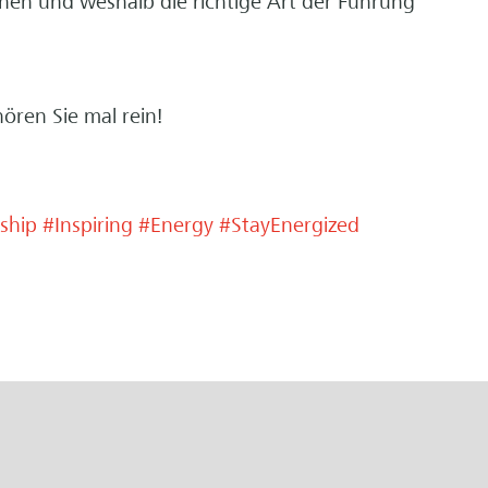
en und weshalb die richtige Art der Führung
hören Sie mal rein!
ship
#Inspiring
#Energy
#StayEnergized